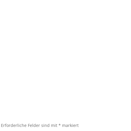
von anderen Leuten abhängig machen.
Es ist nie deine Schuld,
wenn andere nicht erkennen,
was in dir steckt.
- Maja
Erforderliche Felder sind mit
*
markiert