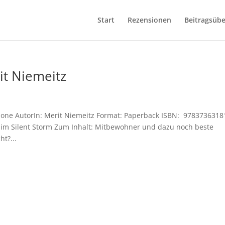
Start
Rezensionen
Beitragsübe
it Niemeitz
lone AutorIn: Merit Niemeitz Format: Paperback ISBN: ‎ 978373631
n im Silent Storm Zum Inhalt: Mitbewohner und dazu noch beste
t?...