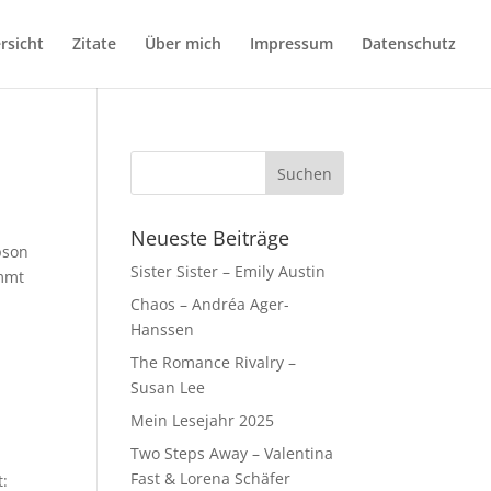
rsicht
Zitate
Über mich
Impressum
Datenschutz
Neueste Beiträge
pson
Sister Sister – Emily Austin
ommt
Chaos – Andréa Ager-
Hanssen
The Romance Rivalry –
Susan Lee
Mein Lesejahr 2025
Two Steps Away – Valentina
Fast & Lorena Schäfer
t: